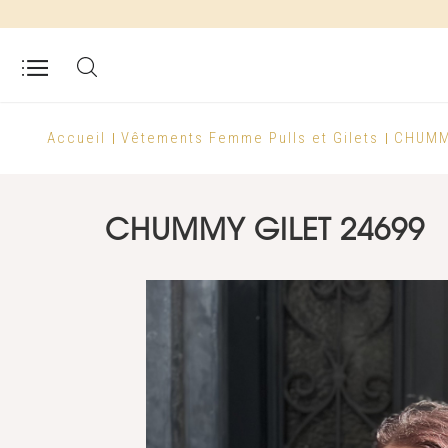
Accueil
Vêtements Femme
Pulls et Gilets
CHUMM
CHUMMY GILET 24699