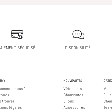
PAIEMENT SÉCURISÉ
DISPONIBILITÉ
MMY
NOUVEAUTÉS
CATÉG
 sommes-nous ?
Vêtements
Mant
kbook
Chaussures
Pulls
 trouver
Bijoux
Chem
ions légales
Accessoires
Tee-s