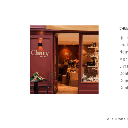
CHU
Qui
Loo
Nous
Ment
Livr
Con
Cond
Conf
Tous Droits