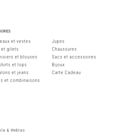
ORIES
eaux et vestes
Jupes
 et gilets
Chaussures
isiers et blouses
Sacs et accessoires
hirts et tops
Bijoux
alons et jeans
Carte Cadeau
s et combinaisons
ola
&
Webtao