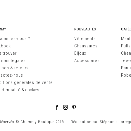
MMY
NOUVEAUTÉS
CATÉG
 sommes-nous ?
Vêtements
Mant
kbook
Chaussures
Pulls
 trouver
Bijoux
Chem
ions légales
Accessoires
Tee-s
aison & retours
Pant
tactez-nous
Robe
itions générales de vente
identialité
&
cookies
 Réservés © Chummy Boutique 2018
|
Réalisation par
Stéphanie Larreg