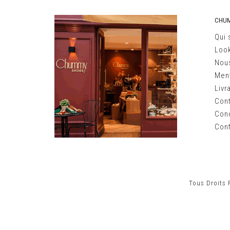
CHU
Qui
Loo
Nous
Ment
Livr
Con
Cond
Conf
Tous Droits