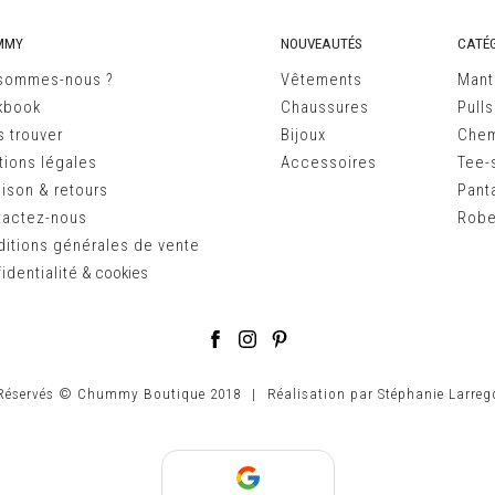
MMY
NOUVEAUTÉS
CATÉG
 sommes-nous ?
Vêtements
Mant
kbook
Chaussures
Pulls
 trouver
Bijoux
Chem
ions légales
Accessoires
Tee-s
aison & retours
Pant
tactez-nous
Robe
itions générales de vente
identialité
&
cookies
 Réservés © Chummy Boutique 2018
|
Réalisation par
Stéphanie Larreg