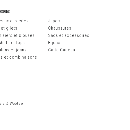
ORIES
eaux et vestes
Jupes
 et gilets
Chaussures
isiers et blouses
Sacs et accessoires
hirts et tops
Bijoux
alons et jeans
Carte Cadeau
s et combinaisons
ola
&
Webtao