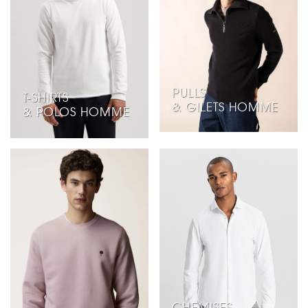
PULLS
T-SHIRTS
& GILETS HOMME
& POLOS HOMME
CHEMISES