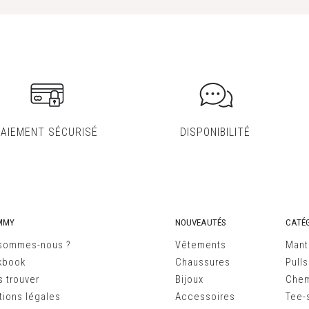
PAIEMENT SÉCURISÉ
DISPONIBILITÉ
MMY
NOUVEAUTÉS
CATÉG
 sommes-nous ?
Vêtements
Mant
kbook
Chaussures
Pulls
 trouver
Bijoux
Chem
ions légales
Accessoires
Tee-s