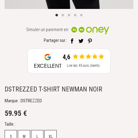
Simuler un paiement en
Partager sur :
4,6
EXCELLENT
Lire les 45 avis clients
DSTREZZED T-SHIRT NEWMAN NOIR
Marque : DSTREZZED
59.95 €
Taille :
S
M
L
XL