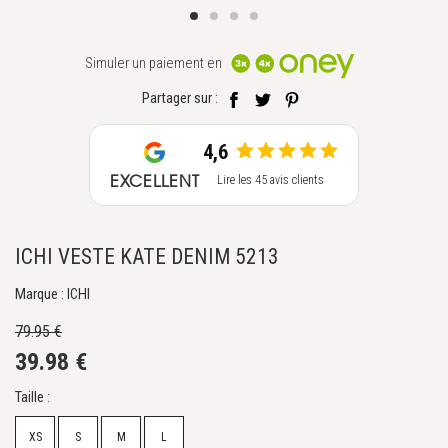
Simuler un paiement en
Partager sur :
4,6
EXCELLENT
Lire les 45 avis clients
ICHI VESTE KATE DENIM 5213
Marque : ICHI
79.95 €
39.98 €
Taille :
XS
S
M
L