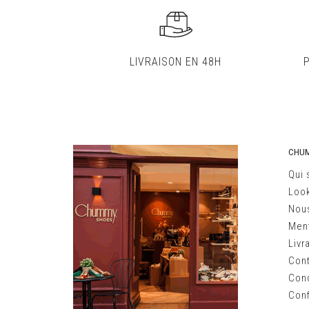
LIVRAISON EN 48H
CHU
Qui
Loo
Nous
Ment
Livr
Con
Cond
Conf