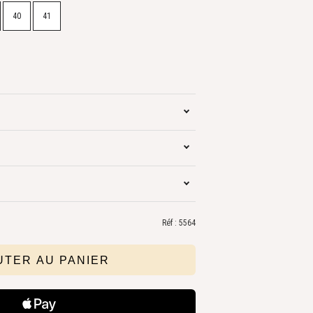
40
41
Réf : 5564