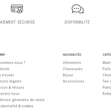
PAIEMENT SÉCURISÉ
DISPONIBILITÉ
MMY
NOUVEAUTÉS
CATÉG
 sommes-nous ?
Vêtements
Mant
kbook
Chaussures
Pulls
 trouver
Bijoux
Chem
ions légales
Accessoires
Tee-s
aison & retours
Pant
tactez-nous
Robe
itions générales de vente
identialité
&
cookies