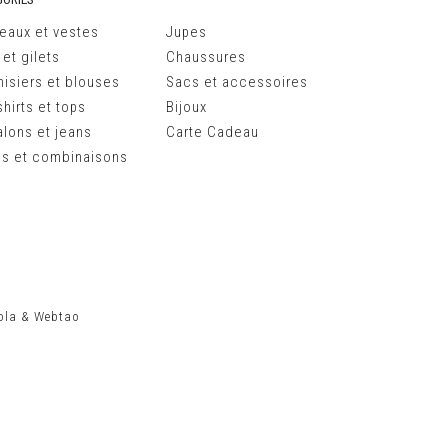
eaux et vestes
Jupes
 et gilets
Chaussures
isiers et blouses
Sacs et accessoires
hirts et tops
Bijoux
alons et jeans
Carte Cadeau
s et combinaisons
ola
&
Webtao