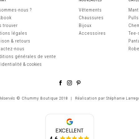
 sommes-nous ?
Vêtements
Mant
kbook
Chaussures
Pulls
 trouver
Bijoux
Chem
ions légales
Accessoires
Tee-s
aison & retours
Pant
tactez-nous
Robe
itions générales de vente
identialité
&
cookies
 Réservés © Chummy Boutique 2018
|
Réalisation par
Stéphanie Larreg
EXCELLENT