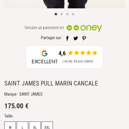
Simuler un paiement en
Partager sur :
4,6
EXCELLENT
Lire les 45 avis clients
SAINT JAMES PULL MARIN CANCALE
Marque : SAINT JAMES
175.00 €
Taille :
M
L
XL
XXL