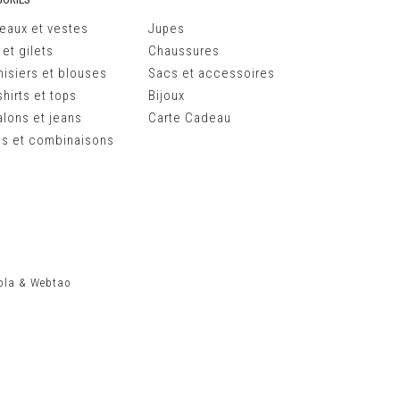
eaux et vestes
Jupes
 et gilets
Chaussures
isiers et blouses
Sacs et accessoires
hirts et tops
Bijoux
alons et jeans
Carte Cadeau
s et combinaisons
ola
&
Webtao