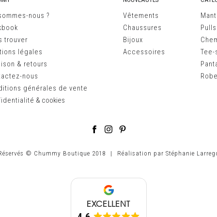
 sommes-nous ?
Vêtements
Mant
kbook
Chaussures
Pulls
 trouver
Bijoux
Chem
ions légales
Accessoires
Tee-s
aison & retours
Pant
tactez-nous
Robe
itions générales de vente
identialité
&
cookies
 Réservés © Chummy Boutique 2018
|
Réalisation par
Stéphanie Larreg
EXCELLENT