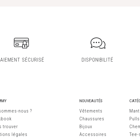
PAIEMENT SÉCURISÉ
DISPONIBILITÉ
MMY
NOUVEAUTÉS
CATÉG
 sommes-nous ?
Vêtements
Mant
kbook
Chaussures
Pulls
 trouver
Bijoux
Chem
ions légales
Accessoires
Tee-s